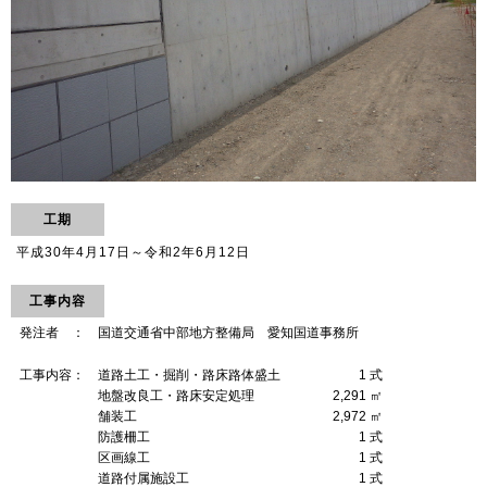
工期
平成30年4月17日～令和2年6月12日
工事内容
.
発注者 ： 国道交通省中部地方整備局 愛知国道事務所
.
工事内容： 道路土工・掘削・路床路体盛土 1 式
.
地盤改良工・路床安定処理 2,291 ㎡
.
舗装工 2,972 ㎡
.
防護柵工 1 式
.
区画線工 1 式
.
道路付属施設工 1 式