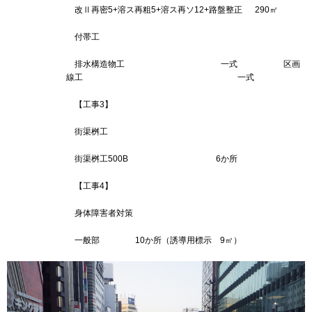
改Ⅱ再密5+溶ス再粗5+溶ス再ソ12+路盤整正 290㎡
付帯工
排水構造物工 一式 区画
線工 一式
【工事3】
街渠桝工
街渠桝工500B 6か所
【工事4】
身体障害者対策
一般部 10か所（誘導用標示 9㎡）