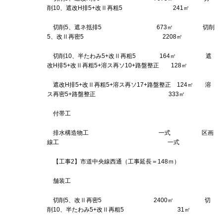
削10、遮改H排5+改Ⅱ再粗5 241㎡
切削5、遮ネ抵排5 673㎡ 切削
5、改Ⅱ再密5 2208㎡
切削10、半たわみ5+改Ⅱ再粗5 164㎡ 遮
改H排5+改Ⅱ再粗5+溶ス再ソ10+路盤整正 128㎡
遮改H排5+改Ⅱ再粗5+溶ス再ソ17+路盤整正 124㎡ 溶
ス再密5+路盤整正 333㎡
付帯工
排水構造物工 一式 区画
線工 一式
【工事2】市道中央線西通（工事延長＝148ｍ）
舗装工
切削5、改Ⅱ再密5 2400㎡ 切
削10、半たわみ5+改Ⅱ再粗5 31㎡