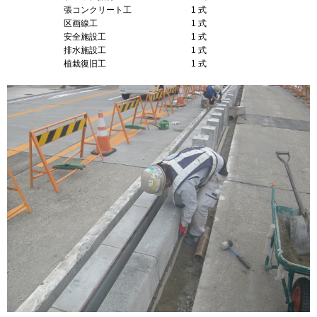
.
張コンクリート工 1 式
.
区画線工 1 式
.
安全施設工 1 式
.
排水施設工 1 式
.
植栽復旧工 1 式