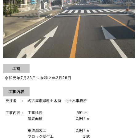
工期
令和元年7月23日～令和２年2月28日
工事内容
.
発注者 ： 名古屋市緑政土木局 北土木事務所
.
工事内容： 工事延長 591 ｍ
.
舗装面積 2,947 ㎡
.
車道舗装工 2,947 ㎡
.
ブロック据付工 1 式